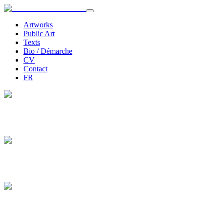
Artworks
Public Art
Texts
Bio / Démarche
CV
Contact
FR