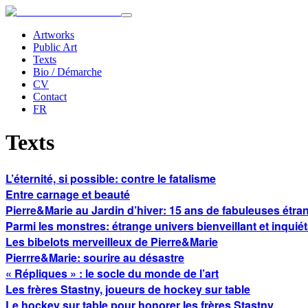
Artworks
Public Art
Texts
Bio / Démarche
CV
Contact
FR
Texts
L’éternité, si possible: contre le fatalisme
Entre carnage et beauté
Pierre&Marie au Jardin d’hiver: 15 ans de fabuleuses étra
Parmi les monstres: étrange univers bienveillant et inquié
Les bibelots merveilleux de Pierre&Marie
Pierrre&Marie: sourire au désastre
« Répliques » : le socle du monde de l’art
Les frères Stastny, joueurs de hockey sur table
Le hockey sur table pour honorer les frères Stastny