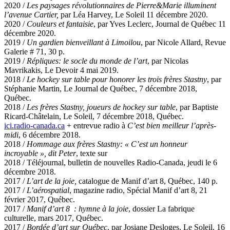
2020 /
Les paysages révolutionnaires de Pierre&Marie illuminent
l’avenue Cartier,
par Léa Harvey, Le Soleil 11 décembre 2020.
2020 /
Couleurs et fantaisie
, par Yves Leclerc, Journal de Québec 11
décembre 2020.
2019 /
Un gardien bienveillant à Limoilou
, par Nicole Allard, Revue
Galerie # 71, 30 p.
2019 /
Répliques: le socle du monde de l’art
, par Nicolas
Mavrikakis, Le Devoir 4 mai 2019.
2018 /
Le hockey sur table pour honorer les trois frères Stastny
, par
Stéphanie Martin, Le Journal de Québec, 7 décembre 2018,
Québec.
2018 /
Les frères Stastny, joueurs de hockey sur table
, par Baptiste
Ricard-Châtelain, Le Soleil, 7 décembre 2018, Québec.
ici.radio-canada.ca
+ entrevue radio à
C’est bien meilleur l’après-
midi
, 6 décembre 2018.
2018 /
Hommage aux frères Stastny: « C’est un honneur
incroyable », dit Peter
, texte sur
2018 / Téléjournal, bulletin de nouvelles Radio-Canada, jeudi le 6
décembre 2018.
2017 /
L’art de la joie,
catalogue de Manif d’art 8, Québec, 140 p.
2017 /
L’aérospatial
, magazine radio, Spécial Manif d’art 8, 21
février 2017, Québec.
2017 /
Manif d’art 8 : hymne à la joie
, dossier La fabrique
culturelle, mars 2017, Québec.
2017 /
Bordée d’art sur Québec
, par Josiane Desloges, Le Soleil, 16