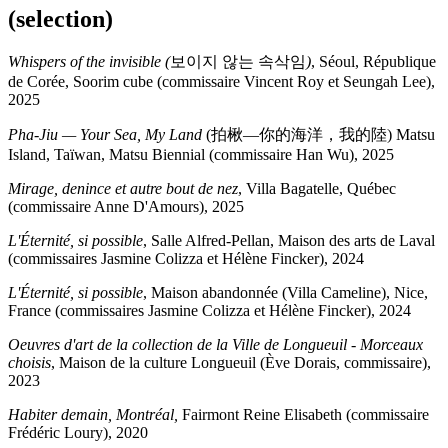
(selection)
Whispers of the invisible (
보이지
않는
속삭임
)
, Séoul, République
de Corée, Soorim cube
(commissaire Vincent Roy et Seungah Lee),
2025
Pha-Jiu — Your Sea, My Land
(拍楸—你的海洋，我的陸) Matsu
Island, Taïwan, Matsu Biennial (commissaire Han Wu), 2025
Mirage,
denince et autre bout de nez
, Villa Bagatelle, Québec
(commissaire Anne D'Amours), 2025
L'Éternité, si possible
, Salle Alfred-Pellan, Maison des arts de Laval
(commissaires Jasmine Colizza et Hélène Fincker), 2024
L'Éternité, si possible
, Maison abandonnée (Villa Cameline), Nice,
France (commissaires Jasmine Colizza et Hélène Fincker), 2024
Oeuvres d'art de la collection de la Ville de Longueuil - Morceaux
choisis
, Maison de la culture Longueuil (Ève Dorais, commissaire),
2023
Habiter demain, Montréal,
Fairmont Reine Elisabeth (commissaire
Frédéric Loury), 2020