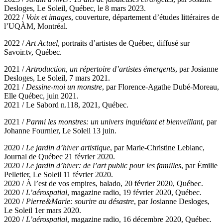
Desloges, Le Soleil, Québec, le 8 mars 2023.
2022 /
Voix et images
, couverture, département d’études littéraires de
l’UQÀM, Montréal.
2022 /
Art Actuel
, portraits d’artistes de Québec, diffusé sur
Savoir.tv, Québec.
2021 /
Artroduction, un répertoire d’artistes émergents
, par Josianne
Desloges, Le Soleil, 7 mars 2021.
2021 /
Dessine-moi un monstre
, par Florence-Agathe Dubé-Moreau,
Elle Québec, juin 2021.
2021 / Le Sabord n.118, 2021, Québec.
2021 /
Parmi les monstres: un univers inquiétant et bienveillant
, par
Johanne Fournier, Le Soleil 13 juin.
2020 /
Le jardin d’hiver artistique
, par Marie-Christine Leblanc,
Journal de Québec 21 février 2020.
2020 /
Le jardin d’hiver: de l’art public pour les familles
, par Émilie
Pelletier, Le Soleil 11 février 2020.
2020 / À l’est de vos empires, balado, 20 février 2020, Québec.
2020 /
L’aérospatial
, magazine radio, 19 février 2020, Québec.
2020 /
Pierre&Marie: sourire au désastre
, par Josianne Desloges,
Le Soleil 1er mars 2020.
2020 /
L’aérospatial
, magazine radio, 16 décembre 2020, Québec.