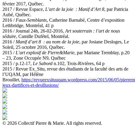
février 2017, Québec.
2017 / Revue Espace,
L’art de la joie : Manif d’Art 8
, par Patricia
Aubé, Québec.
2016 /
Faux-Semblants
, Catherine Barnabé, Centre d’exposition
Lethbridge, Montréal, 41 p
2016 / Journal 24h, 26-02-2016,
Art souterrain : l’art de nous
séduire
, Camille Dufétel, Montréal.
2016 /
Manif d’art 8 : au nom de la joie
, par Josiane Desloges, Le
Soleil, 25 octobre 2016, Québec.
2015 /
L’art explosif de Pierre&Marie
, par Mariane Tremblay, p.20
– 23, Zone Occupée N9, Québec
2015 / p.12-17,
Le Sabord
n.102, Trois-Rivières, 64 p
2015 / Revue Ex_Situ, revue des étudiants de la faculté des arts de
l’UQAM, par Hélène
Brouillet,
https://revueexsituuqam.wordpress.com/2015/06/05/pierrem
jeux-dartifices-et-desillusions/
©
2026
Collectif Pierre & Marie.
All rights reserved.