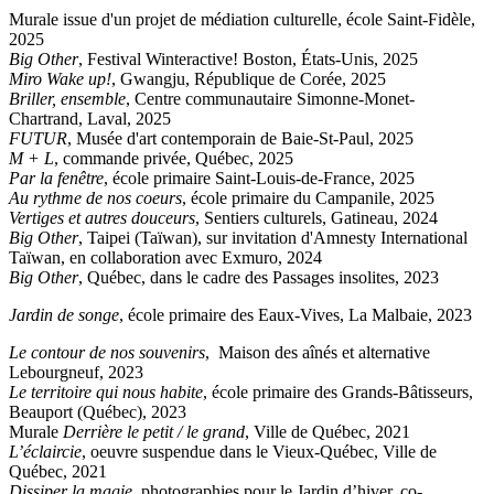
Murale issue d'un projet de médiation culturelle, école Saint-Fidèle,
2025
Big Other
, Festival Winteractive! Boston, États-Unis, 2025
Miro Wake up!
, Gwangju, République de Corée, 2025
Briller, ensemble
, Centre communautaire Simonne-Monet-
Chartrand, Laval, 2025
FUTUR
, Musée d'art contemporain de Baie-St-Paul, 2025
M + L
, commande privée, Québec, 2025
Par la fenêtre
, école primaire Saint-Louis-de-France, 2025
Au rythme de nos coeurs
, école primaire du Campanile, 2025
Vertiges et autres douceurs
, Sentiers culturels, Gatineau, 2024
Big Other
, Taipei (Taïwan), sur invitation d'Amnesty International
Taïwan, en collaboration avec Exmuro, 2024
Big Other
, Québec, dans le cadre des Passages insolites, 2023
Jardin de songe
, école primaire des Eaux-Vives, La Malbaie, 2023
Le contour de nos souvenirs
, Maison des aînés et alternative
Lebourgneuf, 2023
Le territoire qui nous habite
, école primaire des Grands-Bâtisseurs,
Beauport (Québec), 2023
Murale
Derrière le petit / le grand
, Ville de Québec, 2021
L’éclaircie
, oeuvre suspendue dans le Vieux-Québec, Ville de
Québec
, 2021
Dissiper la magie
, photographies pour le Jardin d’hiver, co-