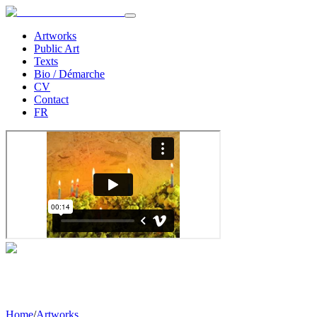
Artworks
Public Art
Texts
Bio / Démarche
CV
Contact
FR
Home
/
Artworks