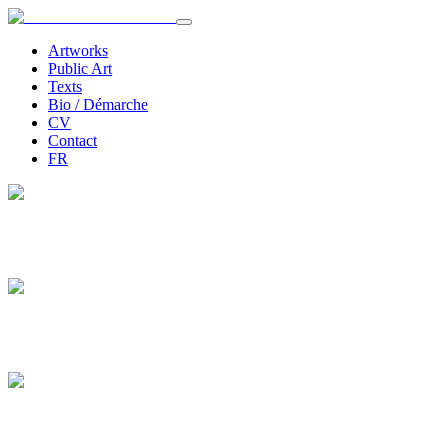
Artworks
Public Art
Texts
Bio / Démarche
CV
Contact
FR