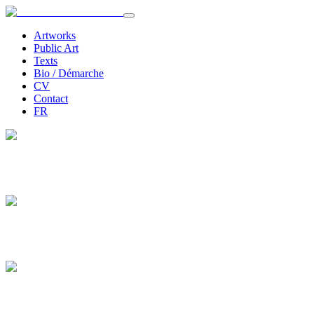
Artworks
Public Art
Texts
Bio / Démarche
CV
Contact
FR