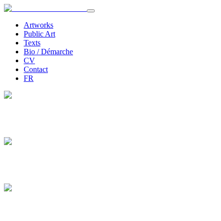
Artworks
Public Art
Texts
Bio / Démarche
CV
Contact
FR