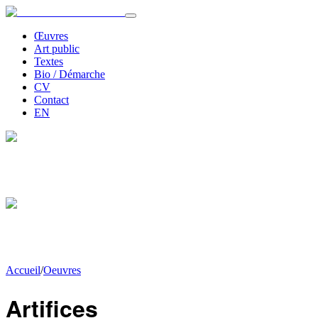
Œuvres
Art public
Textes
Bio / Démarche
CV
Contact
EN
Accueil
/
Oeuvres
Artifices