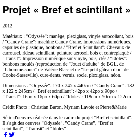
Projet « Bref et scintillant »
2012
Matériaux :
"Odyssée": manège, plexiglass, vinyle autocollant, bois
/ "Candy Crane": machine Candy Crane, impressions numériques,
capsules de plastique, bonbons / "Bref et Scintillant": Chevaux de
carrousel, rideau scintillant, peinture aérosol, bois et contreplaqué /
"Transit": Impression numérique sur vinyle, bois, clés / "Idoles":
bonbons moulés (reproduction de "Jouet d'adulte" de BGL, de
"L'homme-souci" de Valérie Blass et de "Le petit gâteau d'or" de
Cooke-Sasseville), cure-dents, vernis, socle, plexiglass, néon.
Dimensions :
"Odyssée": 170 x 245 x 440cm / "Candy Crane": 182
x 122 x 245cm / "Bref et scintillant": 42po x 42po x 90po /
"Transit": 16po x 16po x 60po / "Idoles": 118cm x 50cm x 122cm
Crédit Photo :
Christian Baron, Myriam Lavoie et Pierre&Marie
Série d'oeuvres réalisée dans le cadre du projet "Bref et scintillant".
Il s'agit des oeuvres "Odyssée", "Candy Crane", "Bref et
scintillant", "Tramsit" et "Idoles".